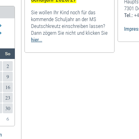
Haupts
7301 D
Sie wollen Ihr Kind noch für das
Tel.:
+4
kommende Schuljahr an der MS
»
Deutschkreutz einschreiben lassen?
Impre
»
Dann zögern Sie nicht und klicken Sie
hier...
So
2
9
16
23
30
6
n