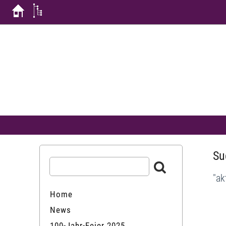
Su
"ak
Home
News
100-Jahr-Feier 2025