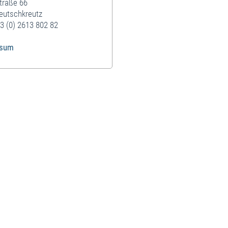
traße 66
eutschkreutz
3 (0) 2613 802 82
ssum