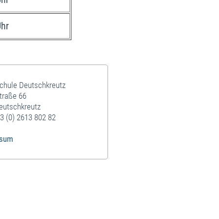
Uhr
schule Deutschkreutz
traße 66
eutschkreutz
3 (0) 2613 802 82
ssum