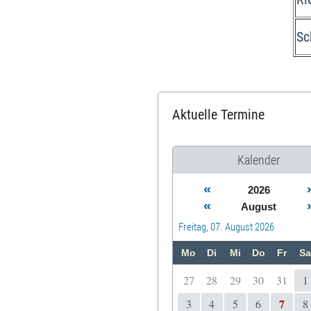
Sc
Aktuelle Termine
Kalender
«
2026
«
August
Freitag, 07. August 2026
Mo
Di
Mi
Do
Fr
Sa
27
28
29
30
31
1
7
3
4
5
6
8