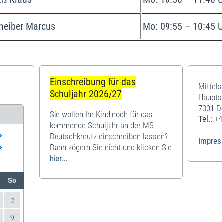
heiber Marcus
Mo: 09:55 – 10:45 
Einschreibung für das
Mittel
Schuljahr 2026/27
Haupts
7301 D
Sie wollen Ihr Kind noch für das
Tel.:
+4
kommende Schuljahr an der MS
»
Deutschkreutz einschreiben lassen?
Impre
»
Dann zögern Sie nicht und klicken Sie
hier...
So
2
9