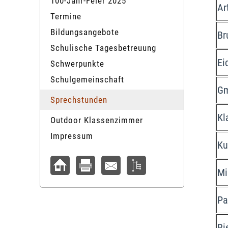
100-Jahr-Feier 2025
Ar
Termine
Bildungsangebote
Br
Schulische Tagesbetreuung
Ei
Schwerpunkte
Schulgemeinschaft
Gm
Sprechstunden
Kl
Outdoor Klassenzimmer
Impressum
Ku
Mi
Pa
Ri