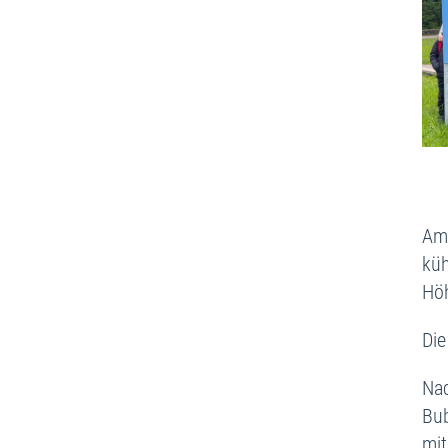
Am 
küh
Hö
Die
Nac
Bub
mit