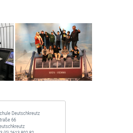
schule Deutschkreutz
traße 66
eutschkreutz
3 (0) 2613 802 82