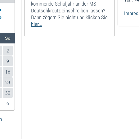
kommende Schuljahr an der MS
»
Deutschkreutz einschreiben lassen?
Impre
»
Dann zögern Sie nicht und klicken Sie
hier...
So
2
9
16
23
30
6
n