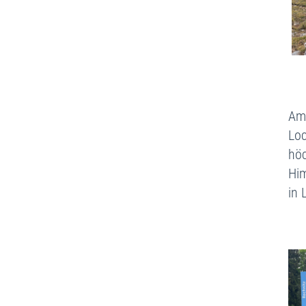
Am 
Loc
höc
Him
in 