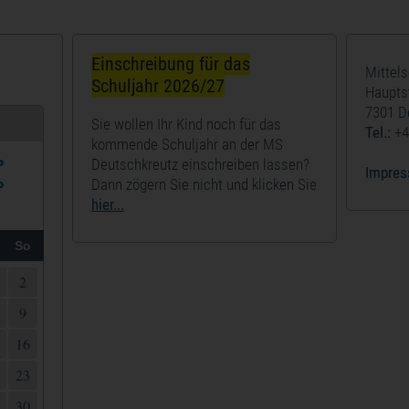
Einschreibung für das
Mittel
Schuljahr 2026/27
Haupts
7301 D
Sie wollen Ihr Kind noch für das
Tel.:
+4
kommende Schuljahr an der MS
»
Deutschkreutz einschreiben lassen?
Impre
»
Dann zögern Sie nicht und klicken Sie
hier...
So
2
9
16
23
30