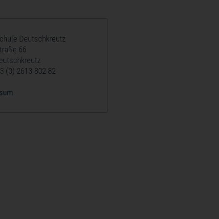
schule Deutschkreutz
traße 66
eutschkreutz
3 (0) 2613 802 82
ssum