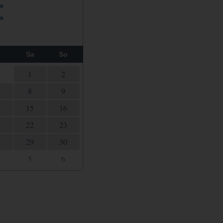
»
»
r
Sa
So
1
1
2
8
9
4
15
16
1
22
23
8
29
30
5
6