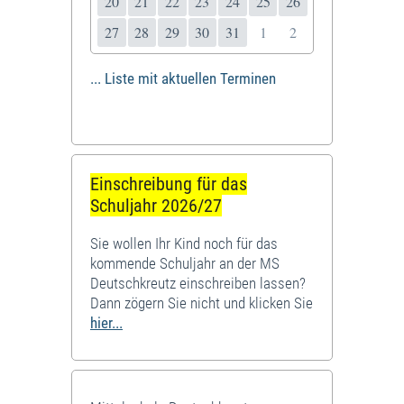
20
21
22
23
24
25
26
27
28
29
30
31
1
2
... Liste mit aktuellen Terminen
Einschreibung für das
Schuljahr 2026/27
Sie wollen Ihr Kind noch für das
kommende Schuljahr an der MS
Deutschkreutz einschreiben lassen?
Dann zögern Sie nicht und klicken Sie
hier...