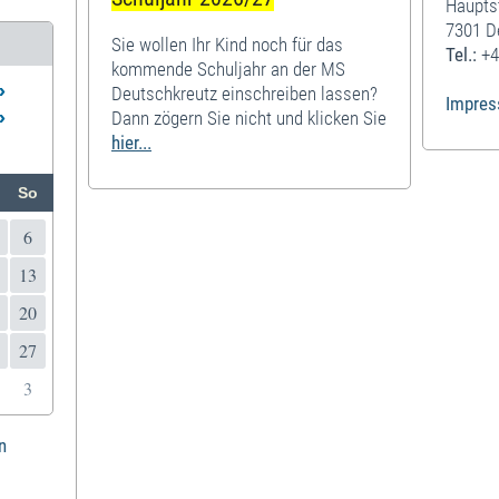
Haupts
7301 D
Sie wollen Ihr Kind noch für das
Tel.:
+4
kommende Schuljahr an der MS
»
Deutschkreutz einschreiben lassen?
Impre
»
Dann zögern Sie nicht und klicken Sie
hier...
So
6
13
20
27
3
n