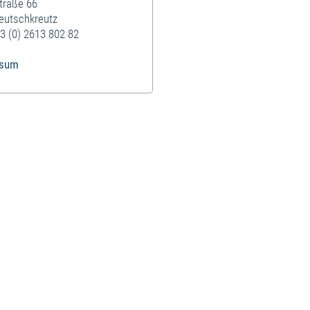
traße 66
eutschkreutz
3 (0) 2613 802 82
ssum