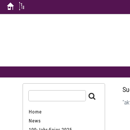
Su
"ak
Home
News
100-Jahr-Feier 2025