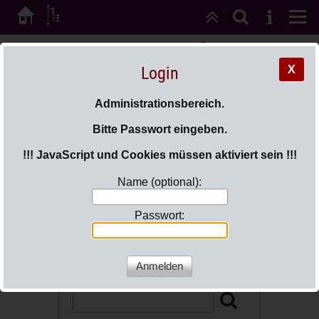
Login
X
Administrationsbereich.
Bitte Passwort eingeben.
!!! JavaScript und Cookies müssen aktiviert sein !!!
Sie sind hier:
Login
Name (optional):
07.09.26 Beginn Schuljahr 2026/27
Passwort: