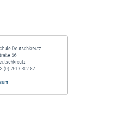
g
schule Deutschkreutz
traße 66
eutschkreutz
3 (0) 2613 802 82
ssum