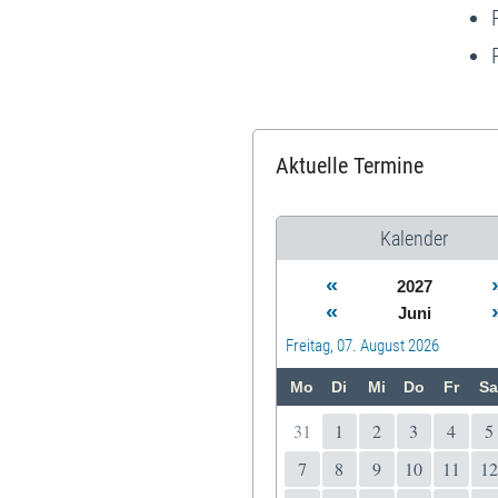
Aktuelle Termine
Kalender
«
2027
«
Juni
Freitag, 07. August 2026
Mo
Di
Mi
Do
Fr
Sa
31
1
2
3
4
5
7
8
9
10
11
12