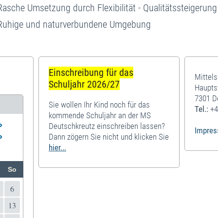
Rasche Umsetzung durch Flexibilität - Qualitätssteigerun
Ruhige und naturverbundene Umgebung
Einschreibung für das
Mittel
Schuljahr 2026/27
Haupts
7301 D
Sie wollen Ihr Kind noch für das
Tel.:
+4
kommende Schuljahr an der MS
»
Deutschkreutz einschreiben lassen?
Impre
»
Dann zögern Sie nicht und klicken Sie
hier...
So
6
13