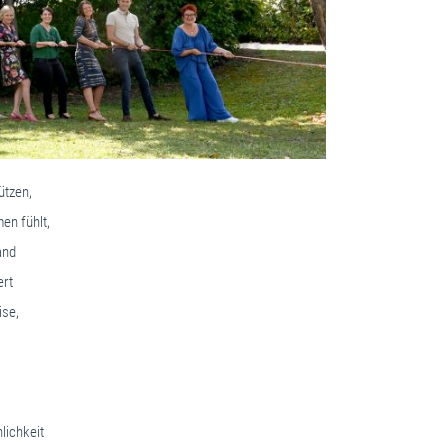
ützen,
en fühlt,
and
ert
ise,
lichkeit