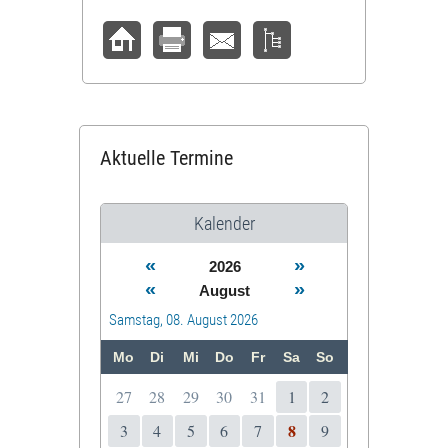
Aktuelle Termine
Kalender
«
»
2026
«
»
August
Samstag, 08. August 2026
Mo
Di
Mi
Do
Fr
Sa
So
27
28
29
30
31
1
2
8
3
4
5
6
7
9