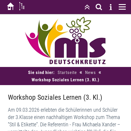
«
«
Sie sind hier:
Startseite
News
Workshop Soziales Lernen (3. Kl.)
Workshop Soziales Lernen (3. Kl.)
Am 09.03.2026
erlebten die Schülerinnen und Schüler
der 3.Klasse einen
nachhaltigen Workshop zum Thema
“Stil
& Etikette”.
Die Referentin -
Frau Mich
aela Xander
–