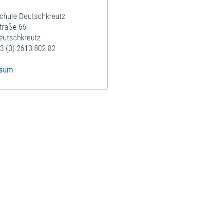
schule Deutschkreutz
traße 66
eutschkreutz
3 (0) 2613 802 82
ssum