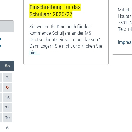
Einschreibung für das
Mittel
Schuljahr 2026/27
Haupts
7301 D
Sie wollen Ihr Kind noch für das
Tel.:
+4
kommende Schuljahr an der MS
»
Deutschkreutz einschreiben lassen?
Impre
»
Dann zögern Sie nicht und klicken Sie
hier...
So
2
9
16
23
30
6