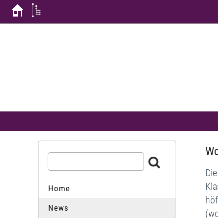
Wo
Die
Kla
Home
höf
News
(wo