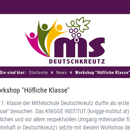
«
«
Sie sind hier:
Startseite
News
Workshop "Höfliche Klasse
rkshop "Höfliche Klasse"
 1. Klasse der Mittelschule Deutschkreutz durfte als
erste
sse“
besuchen. Das
KNIGGE INSTITUT
(
knigge-institut.at
)
lichen und vor allem respektvollen Umgang miteinander fö
hnhaft in Deutschkreutz)
setzte mit diesem Workshop den