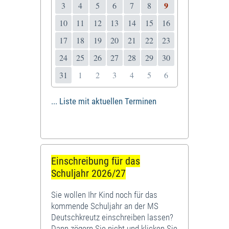
9
3
4
5
6
7
8
10
11
12
13
14
15
16
17
18
19
20
21
22
23
24
25
26
27
28
29
30
31
1
2
3
4
5
6
... Liste mit aktuellen Terminen
Einschreibung für das
Schuljahr 2026/27
Sie wollen Ihr Kind noch für das
kommende Schuljahr an der MS
Deutschkreutz einschreiben lassen?
Dann zögern Sie nicht und klicken Sie