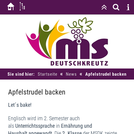
«
«
Sie sind hier:
Startseite
News
Apfelstrudel backen
Apfelstrudel backen
Let´s bake!
Englisch wird im 2. Semester auch
als
Unterrichtssprache
in
Ernährung und
Haushalt
angewandt
. Die
2. Klasse
der MSDK zeigte