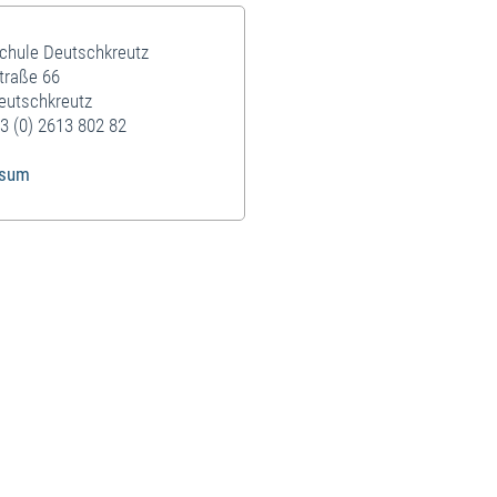
schule Deutschkreutz
traße 66
eutschkreutz
3 (0) 2613 802 82
ssum