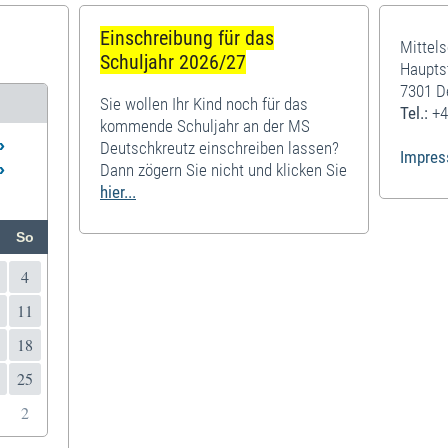
Einschreibung für das
Mittel
Schuljahr 2026/27
Haupts
7301 D
Sie wollen Ihr Kind noch für das
Tel.:
+4
kommende Schuljahr an der MS
»
Deutschkreutz einschreiben lassen?
Impre
»
Dann zögern Sie nicht und klicken Sie
hier...
So
4
11
18
25
2