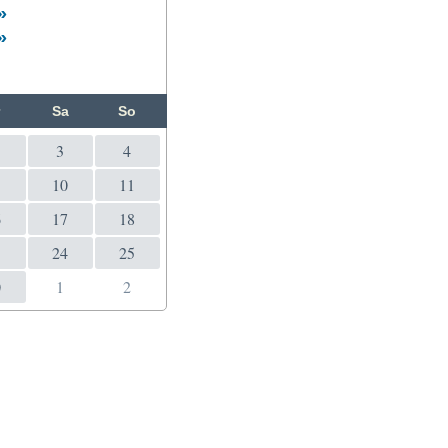
»
»
r
Sa
So
3
4
10
11
6
17
18
3
24
25
0
1
2