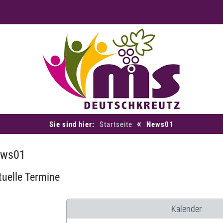
«
Sie sind hier:
Startseite
News01
ws01
tuelle Termine
Kalender