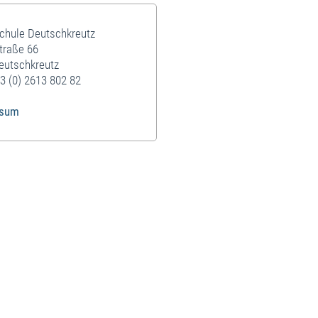
schule Deutschkreutz
traße 66
eutschkreutz
3 (0) 2613 802 82
ssum