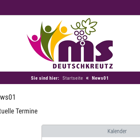
«
Sie sind hier:
Startseite
News01
ws01
tuelle Termine
Kalender