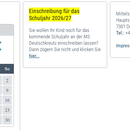
Einschreibung für das
Mittel
Schuljahr 2026/27
Haupts
7301 D
Sie wollen Ihr Kind noch für das
Tel.:
+4
kommende Schuljahr an der MS
»
Deutschkreutz einschreiben lassen?
Impre
»
Dann zögern Sie nicht und klicken Sie
hier...
So
2
9
16
23
30