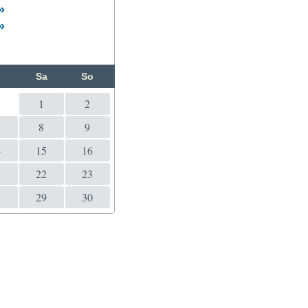
»
»
r
Sa
So
1
1
2
8
9
4
15
16
1
22
23
8
29
30