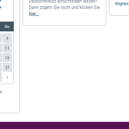
»
Deutschkreutz einschreiben lassen?
Impre
»
Dann zögern Sie nicht und klicken Sie
hier...
So
4
11
18
25
1
n