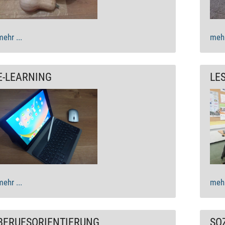
mehr ...
mehr
E-LEARNING
LE
mehr ...
mehr
BERUFSORIENTIERUNG
SO