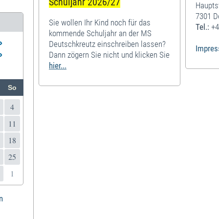
Schuljahr 2026/27
Haupts
7301 D
Sie wollen Ihr Kind noch für das
Tel.:
+4
kommende Schuljahr an der MS
»
Deutschkreutz einschreiben lassen?
Impre
»
Dann zögern Sie nicht und klicken Sie
hier...
So
4
11
18
25
1
n