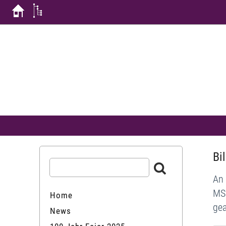
Bi
An 
MSD
Home
gea
News