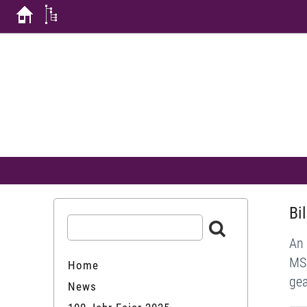
Bi
An 
MSD
Home
gea
News