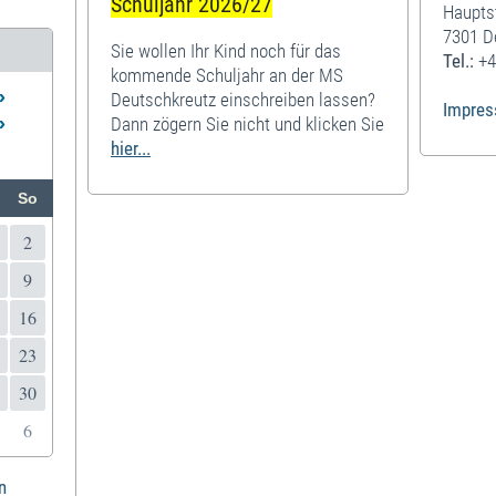
Schuljahr 2026/27
Haupts
7301 D
Sie wollen Ihr Kind noch für das
Tel.:
+4
kommende Schuljahr an der MS
»
Deutschkreutz einschreiben lassen?
Impre
»
Dann zögern Sie nicht und klicken Sie
hier...
So
2
9
16
23
30
6
n