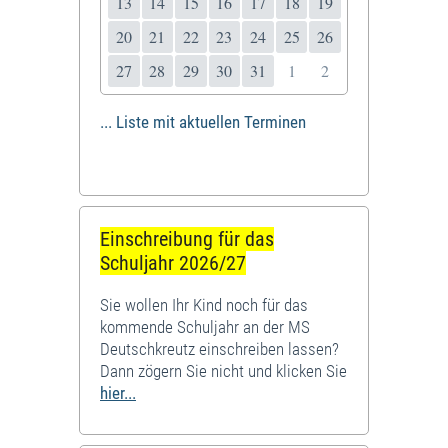
13
14
15
16
17
18
19
20
21
22
23
24
25
26
27
28
29
30
31
1
2
... Liste mit aktuellen Terminen
Einschreibung für das
Schuljahr 2026/27
Sie wollen Ihr Kind noch für das
kommende Schuljahr an der MS
Deutschkreutz einschreiben lassen?
Dann zögern Sie nicht und klicken Sie
hier...