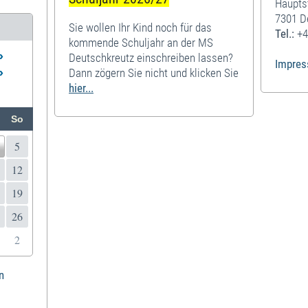
Haupts
7301 D
Sie wollen Ihr Kind noch für das
Tel.:
+4
kommende Schuljahr an der MS
»
Deutschkreutz einschreiben lassen?
Impre
»
Dann zögern Sie nicht und klicken Sie
hier...
So
5
12
19
26
2
n