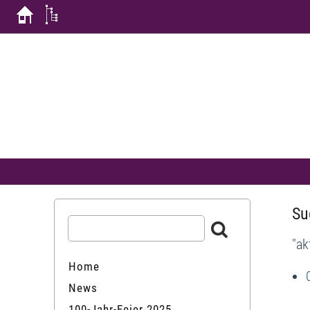
Su
"ak
Home
News
100-Jahr-Feier 2025