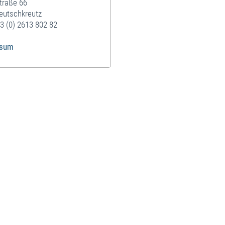
traße 66
eutschkreutz
3 (0) 2613 802 82
ssum