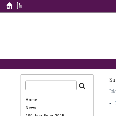
Su
"ak
Home
News
100-Jahr-Feier 2025