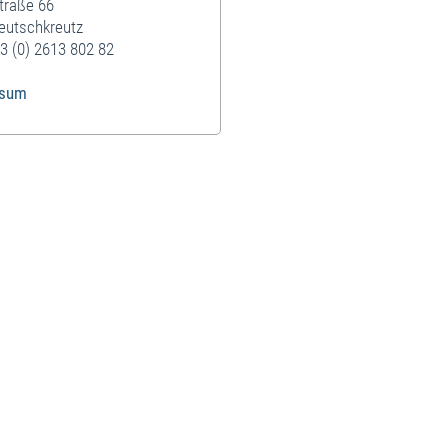
traße 66
eutschkreutz
3 (0) 2613 802 82
ssum