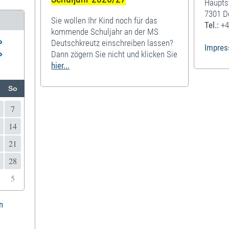
Haupts
7301 D
Sie wollen Ihr Kind noch für das
Tel.:
+4
kommende Schuljahr an der MS
»
Deutschkreutz einschreiben lassen?
Impre
»
Dann zögern Sie nicht und klicken Sie
hier...
So
7
14
21
28
5
n