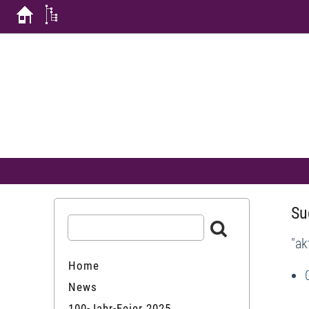
Su
"ak
Home
News
100-Jahr-Feier 2025