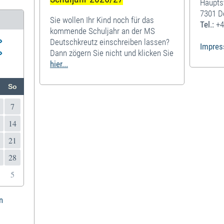
Haupts
7301 D
Sie wollen Ihr Kind noch für das
Tel.:
+4
kommende Schuljahr an der MS
»
Deutschkreutz einschreiben lassen?
Impre
»
Dann zögern Sie nicht und klicken Sie
hier...
So
7
14
21
28
5
n