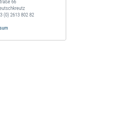
traße 66
eutschkreutz
3 (0) 2613 802 82
ssum