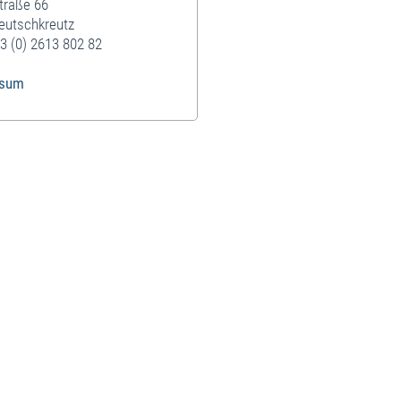
traße 66
eutschkreutz
3 (0) 2613 802 82
ssum