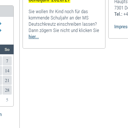
Haupts
7301 D
Sie wollen Ihr Kind noch für das
Tel.:
+4
kommende Schuljahr an der MS
»
Deutschkreutz einschreiben lassen?
Impre
»
Dann zögern Sie nicht und klicken Sie
hier...
So
7
14
21
28
5
n