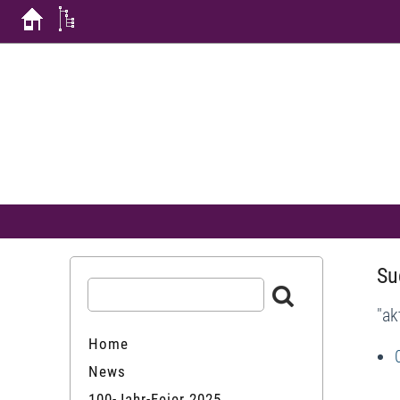
Su
"ak
Home
News
100-Jahr-Feier 2025