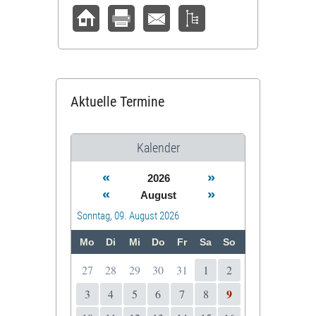
Aktuelle Termine
Kalender
«
»
2026
«
»
August
Sonntag, 09. August 2026
Mo
Di
Mi
Do
Fr
Sa
So
27
28
29
30
31
1
2
9
3
4
5
6
7
8