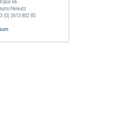
traße 66
eutschkreutz
3 (0) 2613 802 82
ssum