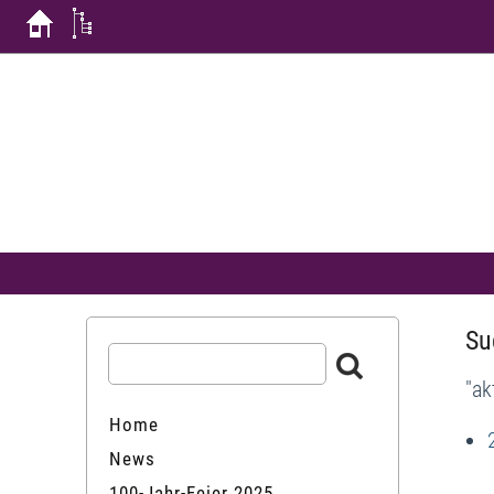
Su
"ak
Home
News
100-Jahr-Feier 2025