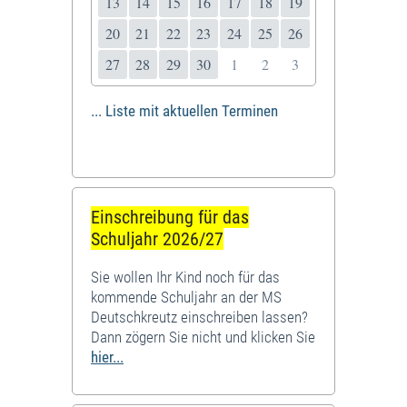
13
14
15
16
17
18
19
20
21
22
23
24
25
26
27
28
29
30
1
2
3
... Liste mit aktuellen Terminen
Einschreibung für das
Schuljahr 2026/27
Sie wollen Ihr Kind noch für das
kommende Schuljahr an der MS
Deutschkreutz einschreiben lassen?
Dann zögern Sie nicht und klicken Sie
hier...