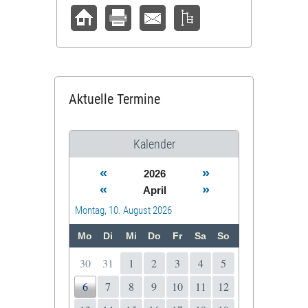
Aktuelle Termine
Kalender
«
»
2026
«
»
April
Montag, 10. August 2026
Mo
Di
Mi
Do
Fr
Sa
So
30
31
1
2
3
4
5
6
7
8
9
10
11
12