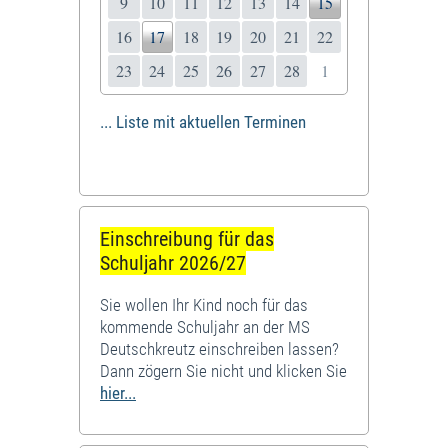
9
10
11
12
13
14
15
16
17
18
19
20
21
22
23
24
25
26
27
28
1
... Liste mit aktuellen Terminen
Einschreibung für das
Schuljahr 2026/27
Sie wollen Ihr Kind noch für das
kommende Schuljahr an der MS
Deutschkreutz einschreiben lassen?
Dann zögern Sie nicht und klicken Sie
hier...