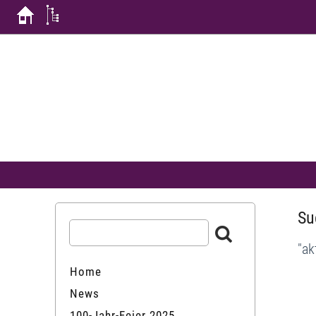
Su
"ak
Home
News
100-Jahr-Feier 2025