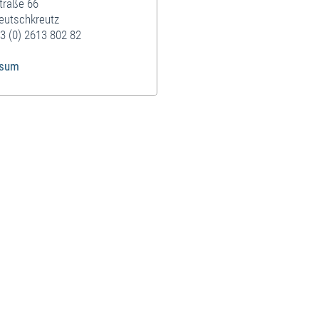
traße 66
eutschkreutz
3 (0) 2613 802 82
ssum