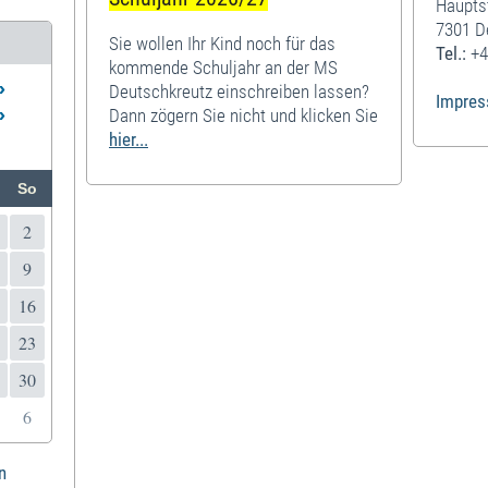
Haupts
7301 D
Sie wollen Ihr Kind noch für das
Tel.:
+4
kommende Schuljahr an der MS
»
Deutschkreutz einschreiben lassen?
Impre
»
Dann zögern Sie nicht und klicken Sie
hier...
So
2
9
16
23
30
6
n