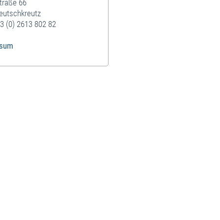
traße 66
eutschkreutz
3 (0) 2613 802 82
ssum