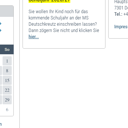
Haupts
7301 D
Sie wollen Ihr Kind noch für das
Tel.:
+4
kommende Schuljahr an der MS
»
Deutschkreutz einschreiben lassen?
Impre
»
Dann zögern Sie nicht und klicken Sie
hier...
So
1
8
15
22
29
6
n