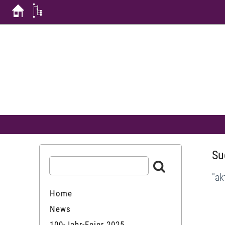
Su
"ak
Home
News
100-Jahr-Feier 2025