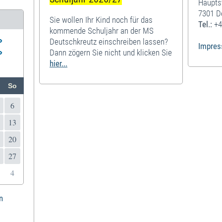
Haupts
7301 D
Sie wollen Ihr Kind noch für das
Tel.:
+4
kommende Schuljahr an der MS
»
Deutschkreutz einschreiben lassen?
Impre
»
Dann zögern Sie nicht und klicken Sie
hier...
So
6
13
20
27
4
n