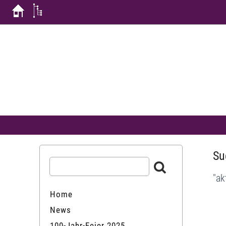
Su
"ak
Home
News
100-Jahr-Feier 2025