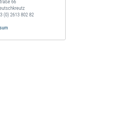
traße 66
eutschkreutz
3 (0) 2613 802 82
ssum