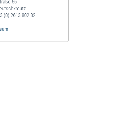
traße 66
eutschkreutz
3 (0) 2613 802 82
ssum