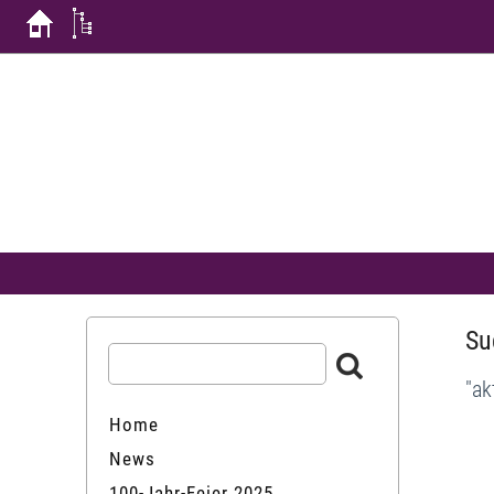
Su
"ak
Home
News
100-Jahr-Feier 2025