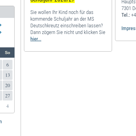
Haupts
7301 D
Sie wollen Ihr Kind noch für das
Tel.:
+4
kommende Schuljahr an der MS
»
Deutschkreutz einschreiben lassen?
Impre
»
Dann zögern Sie nicht und klicken Sie
hier...
So
6
13
20
27
4
n