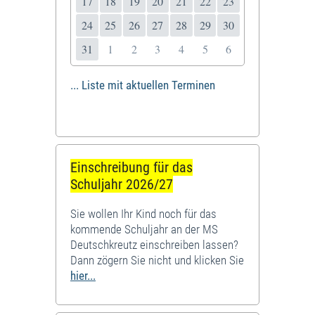
17
18
19
20
21
22
23
24
25
26
27
28
29
30
31
1
2
3
4
5
6
... Liste mit aktuellen Terminen
Einschreibung für das
Schuljahr 2026/27
Sie wollen Ihr Kind noch für das
kommende Schuljahr an der MS
Deutschkreutz einschreiben lassen?
Dann zögern Sie nicht und klicken Sie
hier...