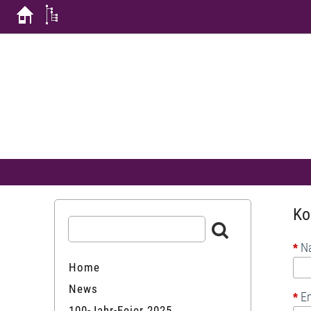
Ko
N
*
Home
News
Em
*
100-Jahr-Feier 2025