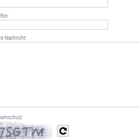
efon:
re Nachricht:
amschutz