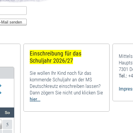
Einschreibung für das
Mittel
Schuljahr 2026/27
Haupts
7301 D
Sie wollen Ihr Kind noch für das
Tel.:
+4
kommende Schuljahr an der MS
»
Deutschkreutz einschreiben lassen?
Impre
»
Dann zögern Sie nicht und klicken Sie
hier...
So
5