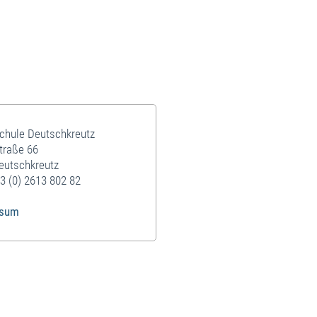
schule Deutschkreutz
traße 66
eutschkreutz
3 (0) 2613 802 82
ssum