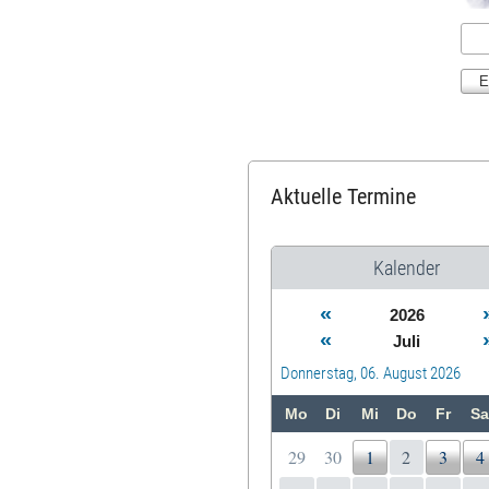
Aktuelle Termine
Kalender
«
2026
«
Juli
Donnerstag, 06. August 2026
Mo
Di
Mi
Do
Fr
Sa
29
30
1
2
3
4